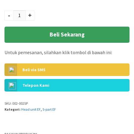
Kuantitas Baut Cam
EF
-
+
Beli Sekarang
Untuk pemesanan, silahkan klik tombol di bawah ini:
Beli via SMS
Telepon Kami
SKU:
002-002SP
Kategori:
Head unit EF
,
S-part EF