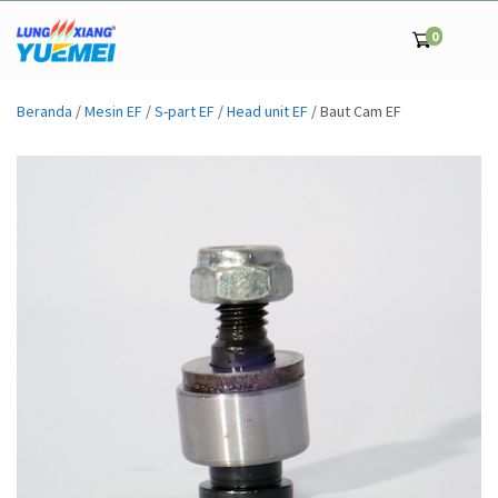
0
Beranda
/
Mesin EF
/
S-part EF
/
Head unit EF
/ Baut Cam EF