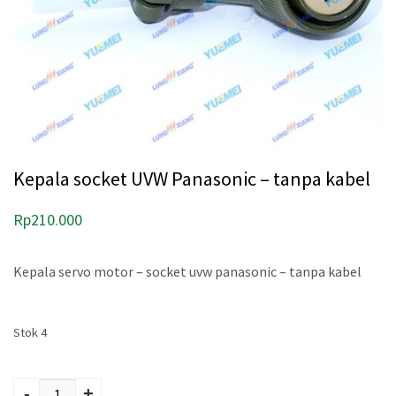
Kepala socket UVW Panasonic – tanpa kabel
Rp
210.000
Kepala servo motor – socket uvw panasonic – tanpa kabel
Stok 4
Kuantitas Kepala
socket UVW
-
+