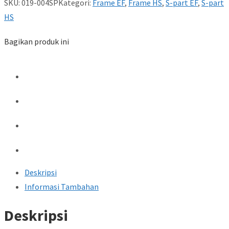
SKU:
019-004SP
Kategori:
Frame EF
,
Frame HS
,
S-part EF
,
S-part
HS
Bagikan produk ini
Deskripsi
Informasi Tambahan
Deskripsi