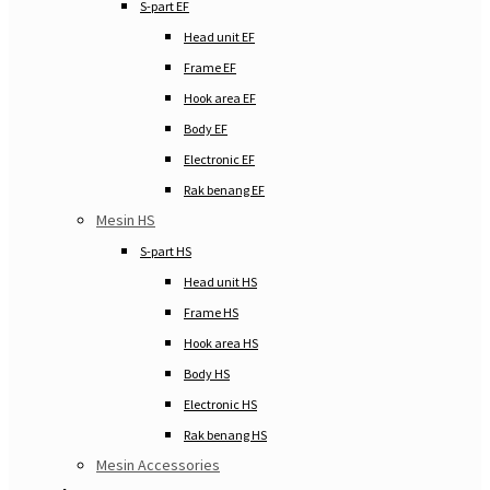
S-part EF
Head unit EF
Frame EF
Hook area EF
Body EF
Electronic EF
Rak benang EF
Mesin HS
S-part HS
Head unit HS
Frame HS
Hook area HS
Body HS
Electronic HS
Rak benang HS
Mesin Accessories