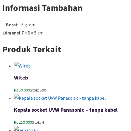
Informasi Tambahan
Berat
6 gram
Dimensi
7 × 5 × 5 cm
Produk Terkait
Witeb
Rp
50.000
Stok: 500
Kepala socket UVW Panasonic – tanpa kabel
Rp
210.000
Stok: 4