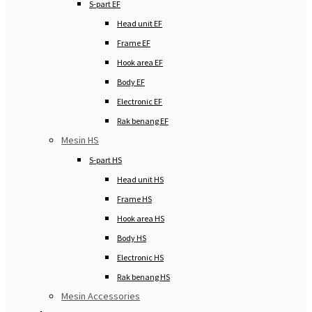
S-part EF
Head unit EF
Frame EF
Hook area EF
Body EF
Electronic EF
Rak benang EF
Mesin HS
S-part HS
Head unit HS
Frame HS
Hook area HS
Body HS
Electronic HS
Rak benang HS
Mesin Accessories