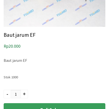
Baut jarum EF
Rp
20.000
Baut jarum EF
Stok 1000
Kuantitas Baut
jarum EF
-
+