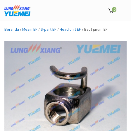
0
Beranda
/
Mesin EF
/
S-part EF
/
Head unit EF
/ Baut jarum EF